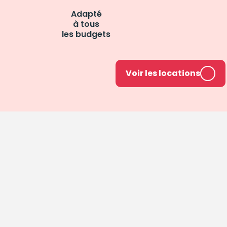
Adapté
à tous
les budgets
Voir les locations