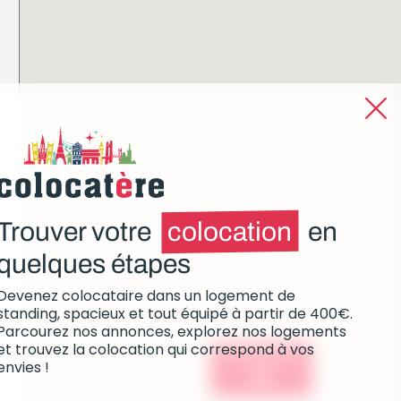
Trouver votre
colocation
en
quelques étapes
Devenez colocataire dans un logement de
standing, spacieux et tout équipé à partir de 400€.
Parcourez nos annonces, explorez nos logements
et trouvez la colocation qui correspond à vos
Colocations :
envies !
0