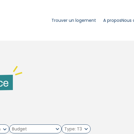
Trouver un logement
A propos
Nous 
ce
m
Type
T3