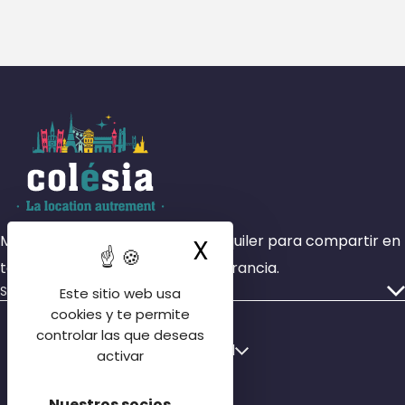
Más de 4000 habitaciones en alquiler para compartir en
X
Ocultar la ban
todas las zonas geográficas de Francia.
Servicios
Este sitio web usa
Nuestros anuncios
cookies y te permite
controlar las que deseas
Quiénes somos
Français
Español
activar
Nuestras sucursales
English
Póngase en contacto con nosotros
Nuestros socios