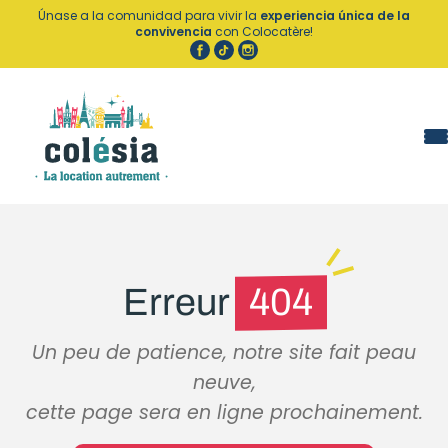
Panel de gestión de cookies
Únase a la comunidad para vivir la
experiencia única de la
convivencia
con Colocatère!
Erreur
404
Un peu de patience, notre site fait peau
neuve,
cette page sera en ligne prochainement.