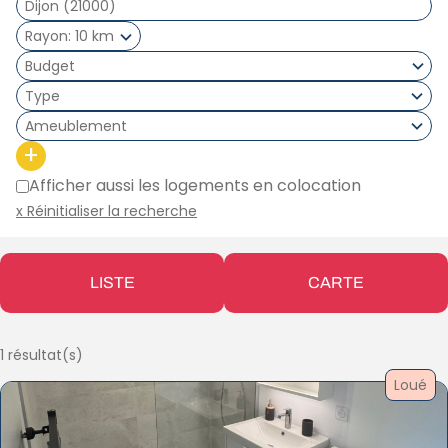
Rayon
10 km
Type
Ameublement
+
Afficher aussi les logements en colocation
x Réinitialiser la recherche
LISTE
CARTE
1 résultat(s)
Loué