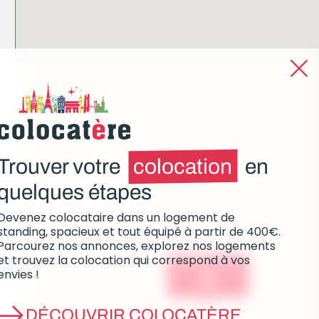
Trouver votre
colocation
en
quelques étapes
Devenez colocataire dans un logement de
standing, spacieux et tout équipé à partir de 400€.
Parcourez nos annonces, explorez nos logements
et trouvez la colocation qui correspond à vos
Colocations :
envies !
0
DÉCOUVRIR COLOCATÈRE