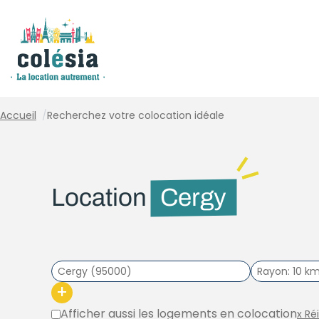
Panneau de gestion des cookies
Accueil
/
Recherchez votre colocation idéale
Location
Cergy
Rayon
10 k
+
Afficher aussi les logements en colocation
x Ré