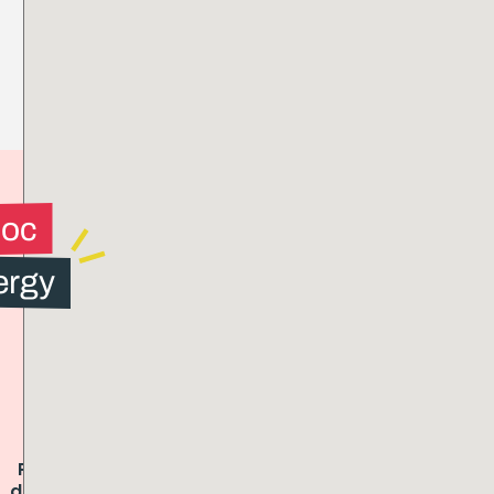
loc
ergy
Présence
Logements
dans toute
équipés