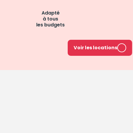
Adapté
à tous
les budgets
Voir les locations