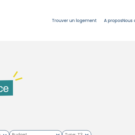
Trouver un logement
A propos
Nous 
ce
m
Type
T3