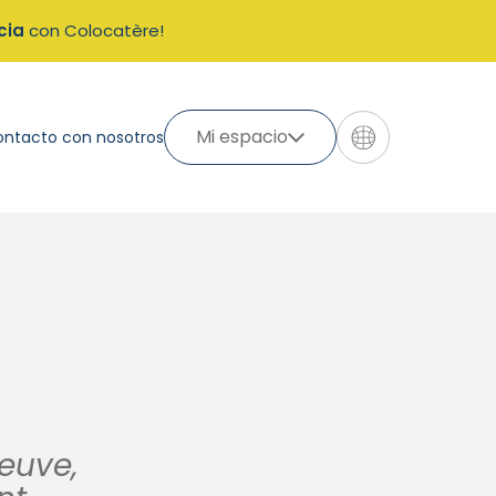
cia
con Colocatère!
Mi espacio
ontacto con nosotros
neuve,