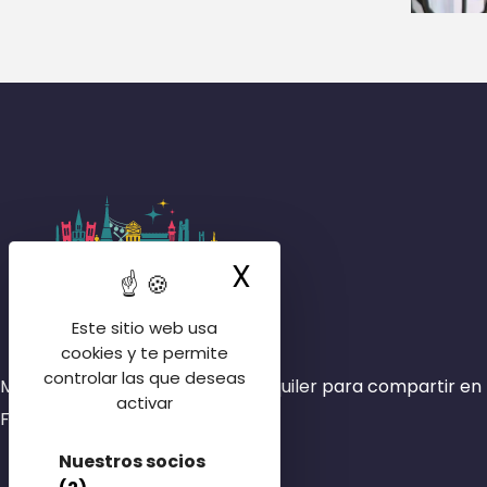
X
Ocultar la ban
Este sitio web usa
cookies y te permite
controlar las que deseas
Más de 4000 habitaciones en alquiler para compartir en 
activar
Francia.
Nuestros socios