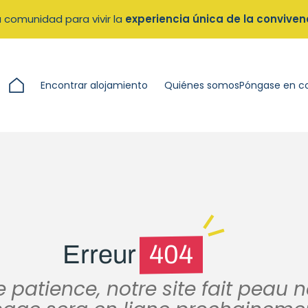
 comunidad para vivir la
experiencia única de la conviven
Encontrar alojamiento
Quiénes somos
Póngase en c
Erreur
404
 patience, notre site fait peau 