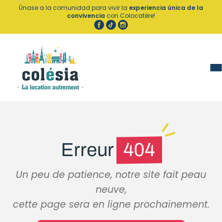
Panel de gestión de cookies
Únase a la comunidad para vivir la
experiencia única de la
convivencia
con Colocatère!
Erreur
404
Un peu de patience, notre site fait peau
neuve,
cette page sera en ligne prochainement.