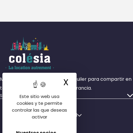
Más de 4000 habitaciones en alquiler para compartir en
X
Ocultar la ban
todas las zonas geográficas de Francia.
Servicios
Este sitio web usa
Nuestros anuncios
cookies y te permite
controlar las que deseas
Quiénes somos
Français
Español
activar
Nuestras sucursales
English
Póngase en contacto con nosotros
Nuestros socios