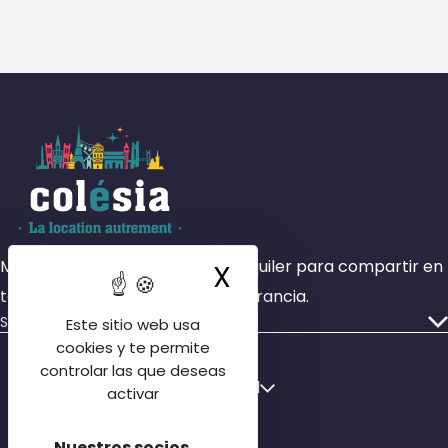
Más de 4000 habitaciones en alquiler para compartir en
X
Ocultar la ban
todas las zonas geográficas de Francia.
Servicios
Este sitio web usa
Nuestros anuncios
cookies y te permite
controlar las que deseas
Quiénes somos
Français
Español
activar
Nuestras sucursales
English
Póngase en contacto con nosotros
Nuestros socios