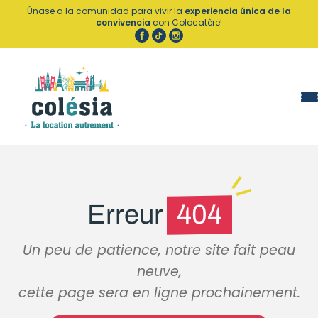
Panel de gestión de cookies
Únase a la comunidad para vivir la
experiencia única de la
convivencia
con Colocatère!
Erreur
404
Un peu de patience, notre site fait peau
neuve,
cette page sera en ligne prochainement.