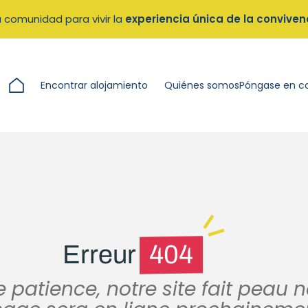
 comunidad para vivir la
experiencia única de la conviven
Encontrar alojamiento
Quiénes somos
Póngase en c
Erreur
404
 patience, notre site fait peau 