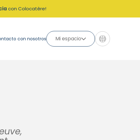
cia
con Colocatère!
Mi espacio
ontacto con nosotros
neuve,