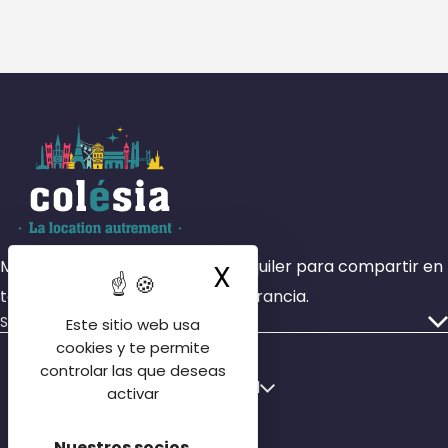
Más de 4000 habitaciones en alquiler para compartir en
X
Ocultar la ban
todas las zonas geográficas de Francia.
Servicios
Este sitio web usa
Nuestros anuncios
cookies y te permite
controlar las que deseas
Quiénes somos
Français
Español
activar
Nuestras sucursales
English
Póngase en contacto con nosotros
Nuestros socios