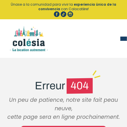
Panel de gestión de cookies
Únase a la comunidad para vivir la
experiencia única de la
convivencia
con Colocatère!
Erreur
404
Un peu de patience, notre site fait peau
neuve,
cette page sera en ligne prochainement.