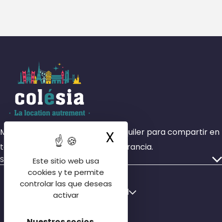
Más de 4000 habitaciones en alquiler para compartir en
X
Ocultar la ban
todas las zonas geográficas de Francia.
Servicios
Este sitio web usa
Nuestros anuncios
cookies y te permite
controlar las que deseas
Quiénes somos
Français
Español
activar
Nuestras sucursales
English
Póngase en contacto con nosotros
Nuestros socios