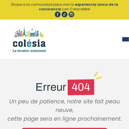
Panel de gestión de cookies
Únase a la comunidad para vivir la
experiencia única de la
convivencia
con Colocatère!
Erreur
404
Un peu de patience, notre site fait peau
neuve,
cette page sera en ligne prochainement.